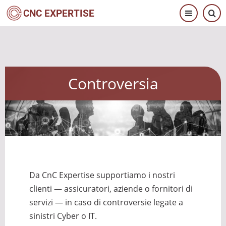
Salta
CNC EXPERTISE
al
contenuto
principale
Controversia
Da CnC Expertise supportiamo i nostri
clienti — assicuratori, aziende o fornitori di
servizi — in caso di controversie legate a
sinistri Cyber o IT.