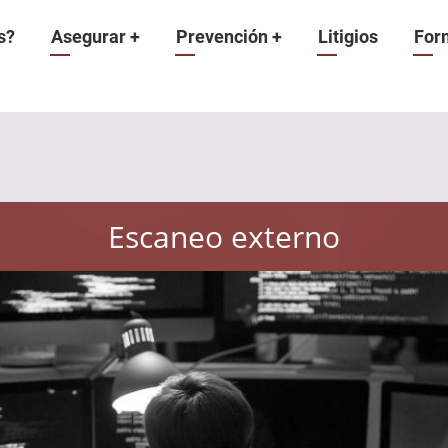
n
s?
Asegurar
+
Prevención
+
Litigios
For
Escaneo externo