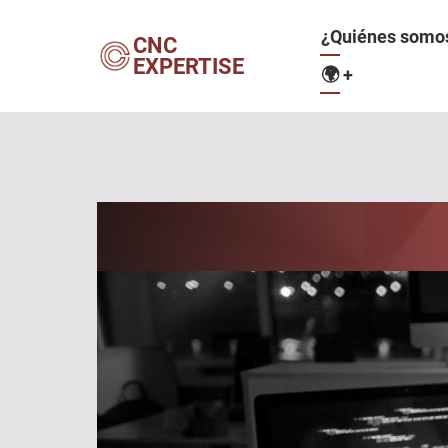
Pasar
Navegació
¿Quiénes somo
al
CNC
EXPERTISE
contenido
🌍
+
principal
principal