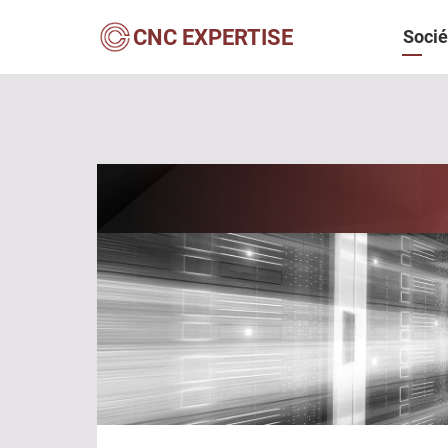
Aller
Navi
CNC EXPERTISE
Socié
au
contenu
princ
principal