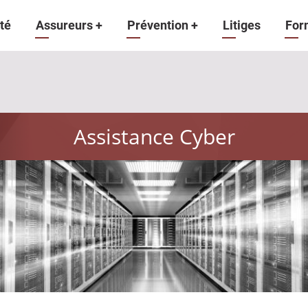
gation
té
Assureurs
+
Prévention
+
Litiges
For
ipale
Assistance Cyber