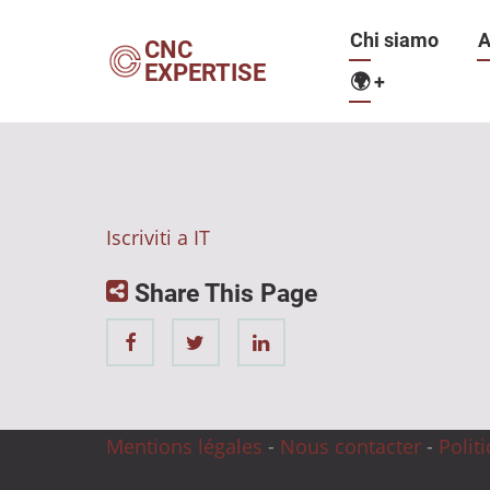
Salta
Navigazio
Chi siamo
A
al
CNC
EXPERTISE
contenuto
🌍
+
principale
principale
Iscriviti a IT
Share This Page
Mentions légales
-
Nous contacter
-
Polit