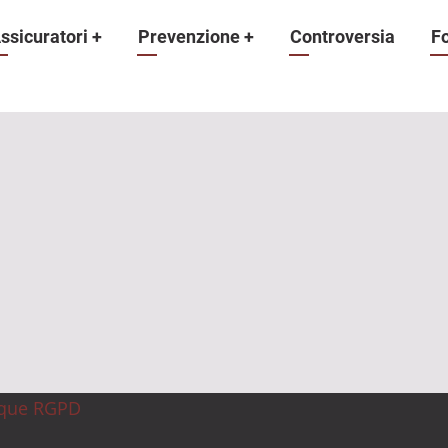
ne
ssicuratori
+
Prevenzione
+
Controversia
F
ique RGPD