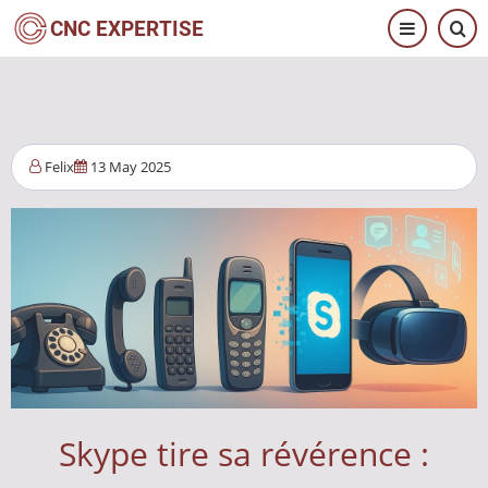
Skip
CNC EXPERTISE
to
main
content
Felix
13 May 2025
Skype tire sa révérence :