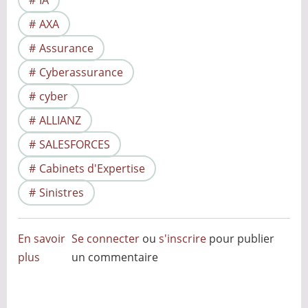
IA
AXA
Assurance
Cyberassurance
cyber
ALLIANZ
SALESFORCES
Cabinets d'Expertise
Sinistres
En savoir
Se connecter
ou
s'inscrire
pour publier
plus
sur
un commentaire
L'Intelligence
Artificielle