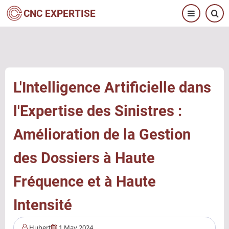
Aller
CNC EXPERTISE
au
contenu
principal
L'Intelligence Artificielle dans
l'Expertise des Sinistres :
Amélioration de la Gestion
des Dossiers à Haute
Fréquence et à Haute
Intensité
Hubert
1 May 2024