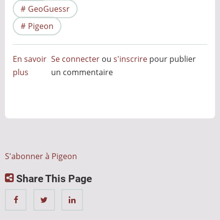
GeoGuessr
Pigeon
En savoir
Se connecter
ou
s'inscrire
pour publier
plus
sur
un commentaire
Du
jeu
vidéo
à
une
IA
S'abonner à Pigeon
qui
Share This Page
intéresse
les
militaires
!