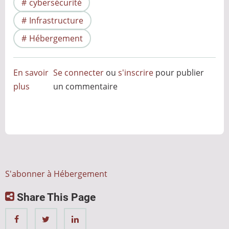
cybersécurité
Infrastructure
Hébergement
En savoir
Se connecter
ou
s'inscrire
pour publier
plus
sur
un commentaire
Apple
Container
:
Et
si
Apple
S'abonner à Hébergement
Silicon
Share This Page
devenait
enfin
une