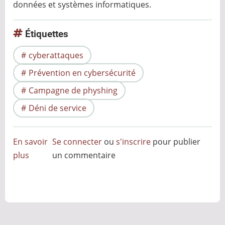
données et systèmes informatiques.
Étiquettes
cyberattaques
Prévention en cybersécurité
Campagne de physhing
Déni de service
En savoir
Se connecter
ou
s'inscrire
pour publier
plus
sur
un commentaire
C'est
quoi
une
cyberattaque
?