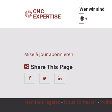
Direkt
Hauptnavig
Wer wir sind
zum
CNC
EXPERTISE
Inhalt
🌍
+
Mise à jour abonnieren
Share This Page
Mentions légales
-
Nous contacter
-
Polit