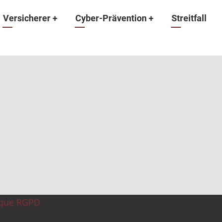
ation
Versicherer
+
Cyber-Prävention
+
Streitfall
ique RGPD