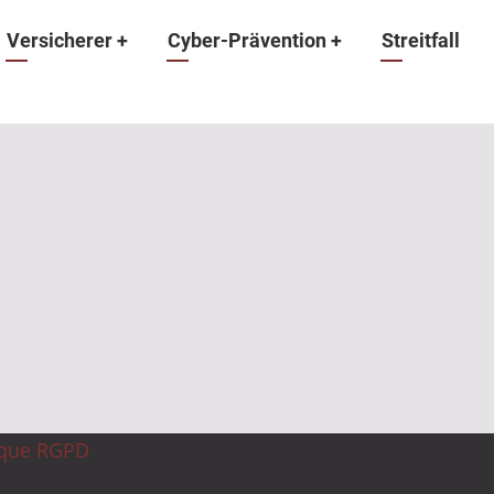
ation
Versicherer
+
Cyber-Prävention
+
Streitfall
ique RGPD