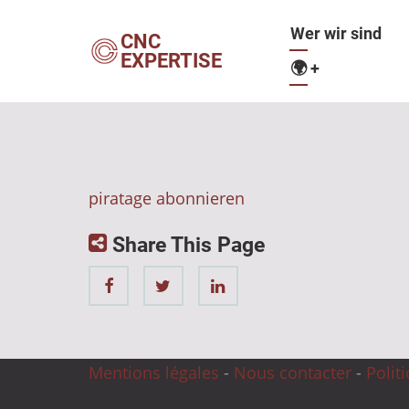
Direkt
Hauptnavig
Wer wir sind
zum
CNC
EXPERTISE
Inhalt
🌍
+
piratage abonnieren
Share This Page
Mentions légales
-
Nous contacter
-
Polit