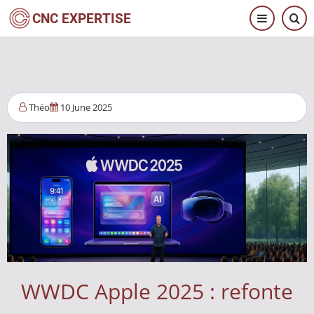
Pasar
CNC EXPERTISE
al
contenido
principal
Théo
10 June 2025
WWDC Apple 2025 : refonte