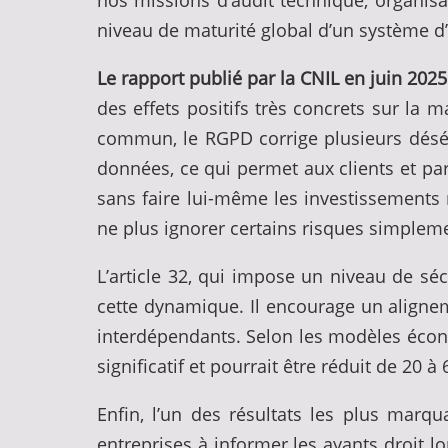
nos missions d’audit technique, organisa
niveau de maturité global d’un système d
Le rapport publié par la CNIL en juin 20
des effets positifs très concrets sur la
commun, le RGPD corrige plusieurs déséqu
données, ce qui permet aux clients et part
sans faire lui-même les investissements 
ne plus ignorer certains risques simplem
L’article 32, qui impose un niveau de sé
cette dynamique. Il encourage un alignem
interdépendants. Selon les modèles écono
significatif et pourrait être réduit de 20 
Enfin, l’un des résultats les plus marq
entreprises à informer les ayants droit l