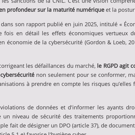
es sanctions de la CNIL. C’est une vision compréhen
en profondeur sur la maturité numérique
et la postur
dans son rapport publié en juin 2025, intitulé « Éco
e fois en détail les effets économiques vertueux d
 en économie de la cybersécurité (Gordon & Loeb, 2
 corrigeant les défaillances du marché,
le RGPD agit c
 cybersécurité
non seulement pour se conformer, mais
sations à prendre en compte les risques qu’elles fe
 violations de données et d'informer les ayants droit
e un niveau de sécurité des traitements proportion
ple fait de désigner un DPO (article 37), de document
cle 5.1.e) favorise l'hygiène cyber.