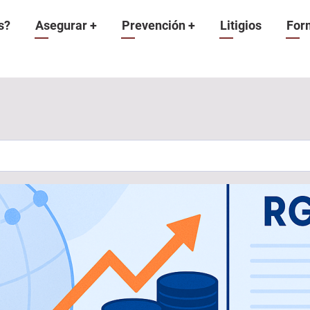
n
s?
Asegurar
+
Prevención
+
Litigios
For