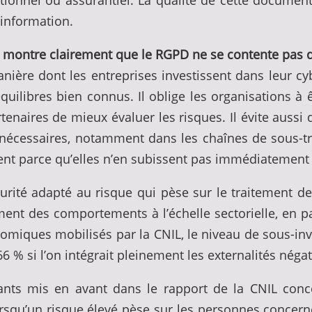
tionnel ou assurantiel. La qualité de cette document
’information.
25 montre clairement que le RGPD ne se contente pas 
 manière dont les entreprises investissent dans leur 
ilibres bien connus. Il oblige les organisations à ê
enaires de mieux évaluer les risques. Il évite aussi 
nécessaires, notamment dans les chaînes de sous-trai
ent parce qu’elles n’en subissent pas immédiatement
curité adapté au risque qui pèse sur le traitement d
ent des comportements à l’échelle sectorielle, en p
miques mobilisés par la CNIL, le niveau de sous-inv
à 66 % si l’on intégrait pleinement les externalités néga
uants mis en avant dans le rapport de la CNIL conce
orsqu’un risque élevé pèse sur les personnes concernée