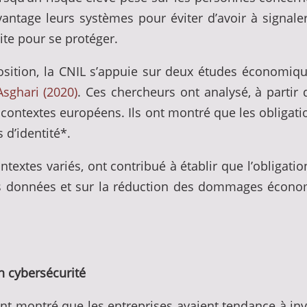
avantage leurs systèmes pour éviter d’avoir à signal
ite pour se protéger.
position, la CNIL s’appuie sur deux études économiq
Asghari (2020)
. Ces chercheurs ont analysé, à partir 
 contextes européens. Ils ont montré que les obligati
 d’identité*.
textes variés, ont contribué à établir que l’obligat
es données et sur la réduction des dommages économ
n cybersécurité
nt montré que les entreprises avaient tendance à inve