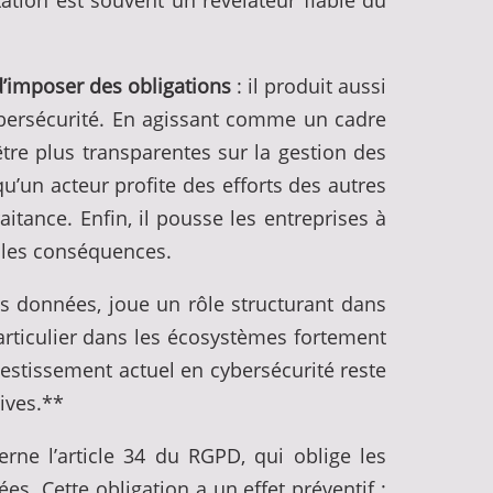
ation est souvent un révélateur fiable du
d’imposer des obligations
: il produit aussi
cybersécurité. En agissant comme un cadre
tre plus transparentes sur la gestion des
qu’un acteur profite des efforts des autres
tance. Enfin, il pousse les entreprises à
 les conséquences.
es données, joue un rôle structurant dans
articulier dans les écosystèmes fortement
estissement actuel en cybersécurité reste
tives.**
rne l’article 34 du RGPD, qui oblige les
s. Cette obligation a un effet préventif :