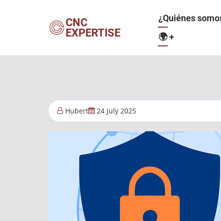
Pasar
Navegació
¿Quiénes somo
al
CNC
EXPERTISE
contenido
🌍
+
principal
principal
Hubert
24 July 2025