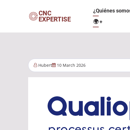
Pasar
Navegació
¿Quiénes somo
al
CNC
EXPERTISE
contenido
🌍
+
principal
principal
Hubert
10 March 2026