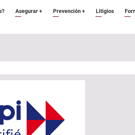
n
s?
Asegurar
+
Prevención
+
Litigios
For