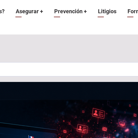
n
s?
Asegurar
+
Prevención
+
Litigios
For