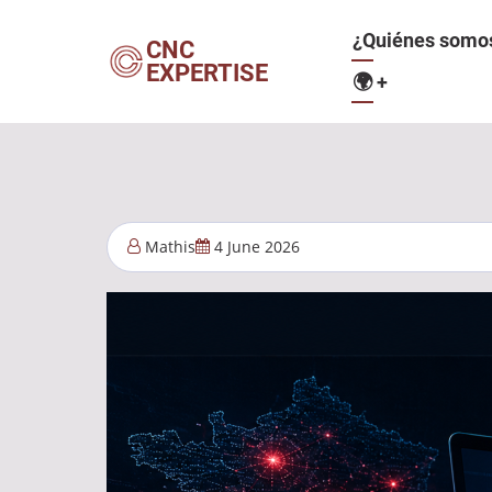
Pasar
Navegació
¿Quiénes somo
al
CNC
EXPERTISE
contenido
🌍
+
principal
principal
Mathis
4 June 2026