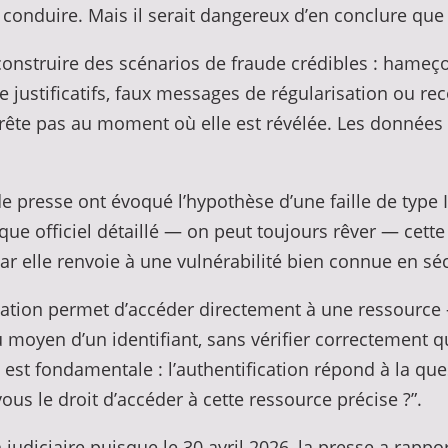
conduire. Mais il serait dangereux d’en conclure que l
onstruire des scénarios de fraude crédibles : hameçon
 justificatifs, faux messages de régularisation ou r
rête pas au moment où elle est révélée. Les données 
.
de presse ont évoqué l’hypothèse d’une faille de type
que officiel détaillé — on peut toujours rêver — cette
ar elle renvoie à une vulnérabilité bien connue en séc
ication permet d’accéder directement à une ressourc
yen d’un identifiant, sans vérifier correctement que 
n est fondamentale : l’authentification répond à la que
ous le droit d’accéder à cette ressource précise ?”.
judiciaire puisque le 30 avril 2026, la presse a rappor