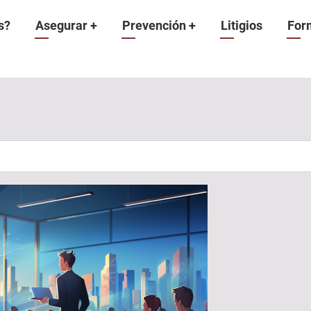
n
s?
Asegurar
+
Prevención
+
Litigios
For