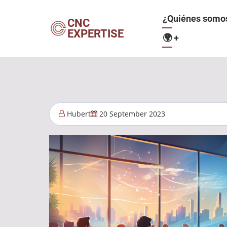
Pasar
Navegació
¿Quiénes somo
al
CNC
EXPERTISE
contenido
🌍
+
principal
principal
Hubert
20 September 2023