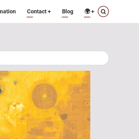
mation
Contact
+
Blog
🌍
+