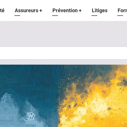
gation
té
Assureurs
+
Prévention
+
Litiges
For
ipale