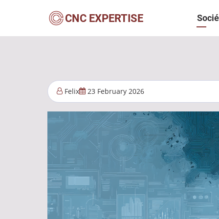
Aller
Navi
CNC EXPERTISE
Socié
au
contenu
princ
principal
Felix
23 February 2026