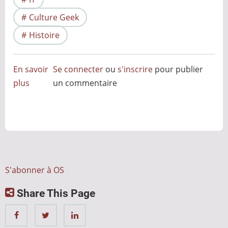
Culture Geek
Histoire
En savoir
Se connecter
ou
s'inscrire
pour publier
plus
sur
un commentaire
L’écran
bleu
de
la
mort
et
S'abonner à OS
autres
Share This Page
couleurs