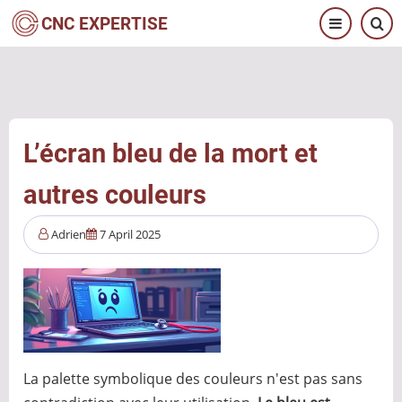
Aller
CNC EXPERTISE
au
contenu
principal
L’écran bleu de la mort et
autres couleurs
Adrien
7 April 2025
La palette symbolique des couleurs n'est pas sans