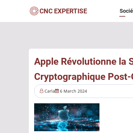
Aller
Navi
CNC EXPERTISE
Socié
au
contenu
princ
principal
Apple Révolutionne la 
Cryptographique Post-
Carla
6 March 2024