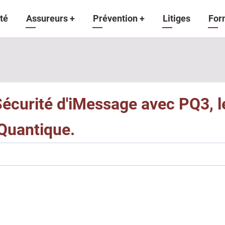
gation
té
Assureurs
+
Prévention
+
Litiges
For
ipale
Sécurité d'iMessage avec PQ3, l
Quantique.