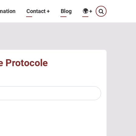
mation
Contact
+
Blog
🌍
+
e Protocole