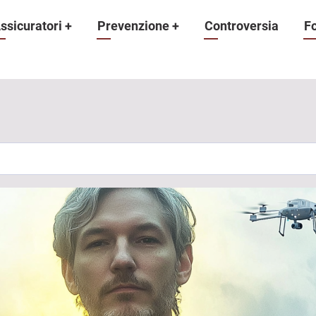
ne
ssicuratori
+
Prevenzione
+
Controversia
F