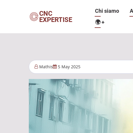
Salta
Navigazio
Chi siamo
A
al
CNC
EXPERTISE
contenuto
🌍
+
principale
principale
Mathis
5 May 2025