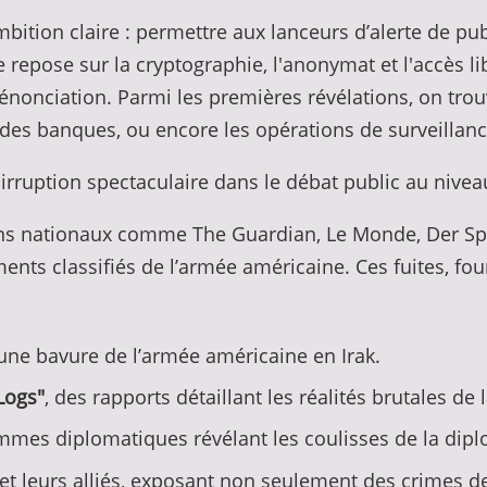
ambition claire : permettre aux lanceurs d’alerte de
pe repose sur la cryptographie, l'anonymat et l'accès l
dénonciation. Parmi les premières révélations, on tro
ndes banques, ou encore les opérations de surveillanc
 irruption spectaculaire dans le débat public au nive
ens nationaux comme The Guardian, Le Monde, Der Sp
nts classifiés de l’armée américaine. Ces fuites, four
une bavure de l’armée américaine en Irak.
Logs"
, des rapports détaillant les réalités brutales de 
rammes diplomatiques révélant les coulisses de la dip
 et leurs alliés, exposant non seulement des crimes d