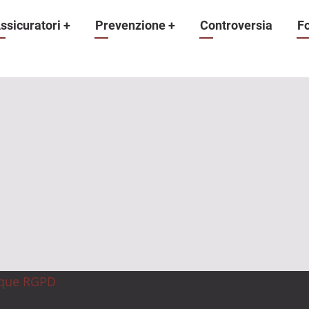
ne
ssicuratori
+
Prevenzione
+
Controversia
F
ique RGPD