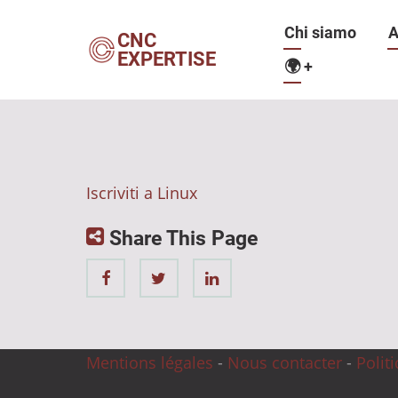
Salta
Navigazio
Chi siamo
A
al
CNC
EXPERTISE
contenuto
🌍
+
principale
principale
Iscriviti a Linux
Share This Page
Mentions légales
-
Nous contacter
-
Polit