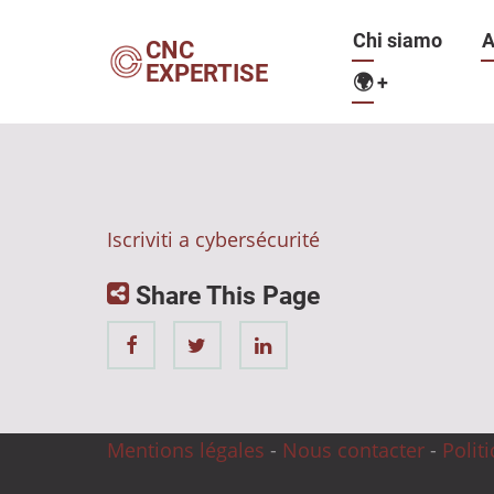
Salta
Navigazio
Chi siamo
A
al
CNC
EXPERTISE
contenuto
🌍
+
principale
principale
Iscriviti a cybersécurité
Share This Page
Mentions légales
-
Nous contacter
-
Polit