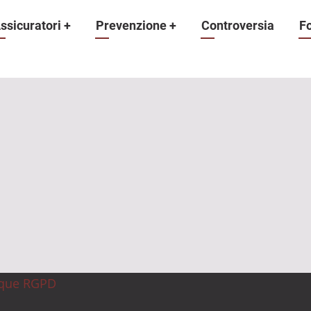
ne
ssicuratori
+
Prevenzione
+
Controversia
F
ique RGPD