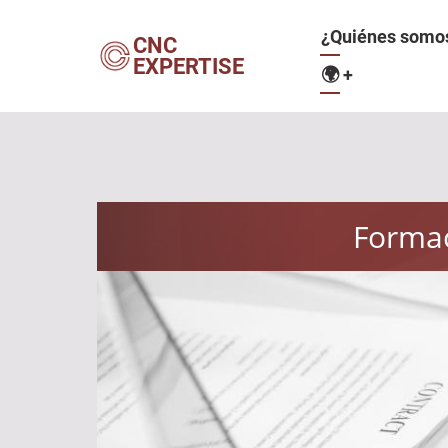
Pasar
Navegació
¿Quiénes somo
al
CNC
EXPERTISE
contenido
🌍
+
principal
principal
Formac