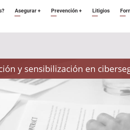
n
s?
Asegurar
+
Prevención
+
Litigios
For
ión y sensibilización en ciberse