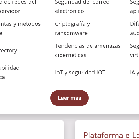
d de redes del
Seguridad del correo
Seg
servidor
electrónico
apl
ntas y métodos
Criptografía y
Dif
e
ransomware
aud
Tendencias de amenazas
Seg
irectory
cibernéticas
vir
bilidad
IoT y seguridad IOT
IA 
ica
Leer más
Plataforma e-L