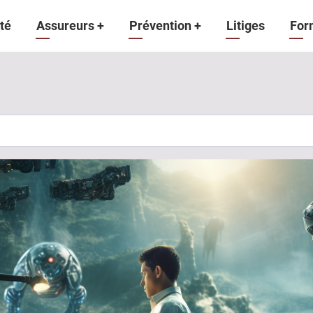
gation
té
Assureurs
+
Prévention
+
Litiges
For
ipale