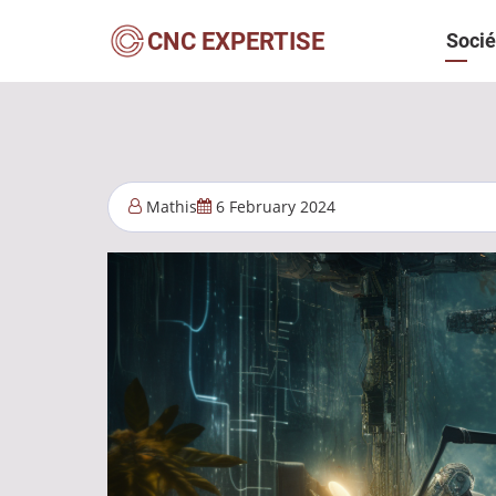
Aller
Navi
CNC EXPERTISE
Socié
au
contenu
princ
principal
Mathis
6 February 2024