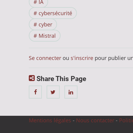
IA
cybersécurité
cyber
Mistral
Se connecter
ou
s'inscrire
pour publier u
Share This Page
Mentions légales
-
Nous contacter
-
Polit