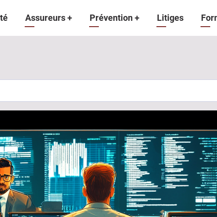
gation
té
Assureurs
+
Prévention
+
Litiges
For
ipale