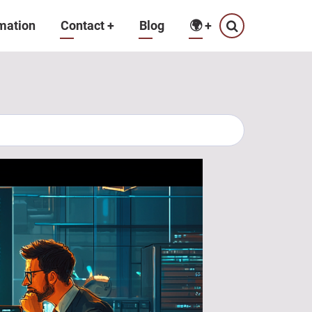
mation
Contact
+
Blog
🌍
+