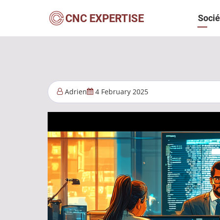
Aller
Navi
CNC EXPERTISE
Socié
au
contenu
princ
principal
Adrien
4 February 2025