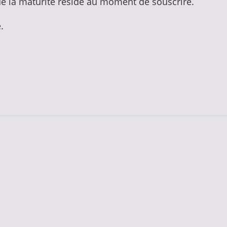
ue la maturité réside au moment de souscrire.
é.