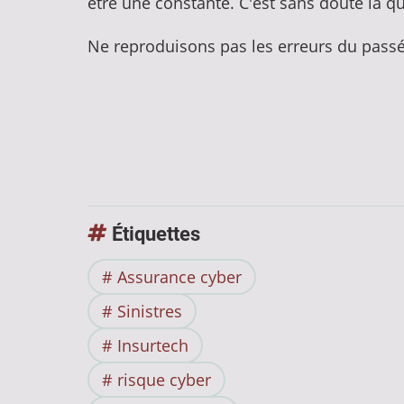
être une constante. C'est sans doute là q
Ne reproduisons pas les erreurs du pass
Étiquettes
Assurance cyber
Sinistres
Insurtech
risque cyber