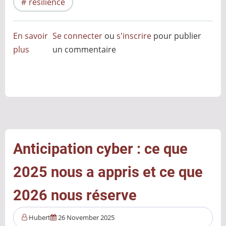
résilience
En savoir
Se connecter
ou
s'inscrire
pour publier
plus
sur
un commentaire
Reconstruction
du
SI
après
une
attaque
ransomware
Anticipation cyber : ce que
:
2025 nous a appris et ce que
enjeux,
stratégies
2026 nous réserve
et
arbitrages
Hubert
26 November 2025