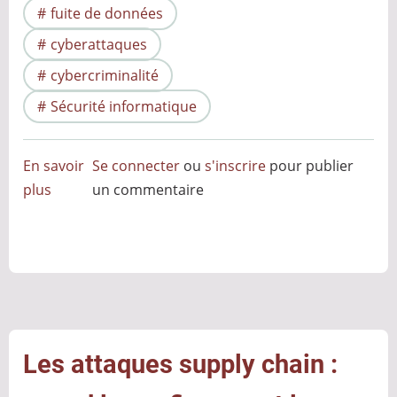
fuite de données
cyberattaques
cybercriminalité
Sécurité informatique
En savoir
Se connecter
ou
s'inscrire
pour publier
plus
sur
un commentaire
Le
grand
pillage
numérique
:
Pourquoi
les
Les attaques supply chain :
cybercriminels