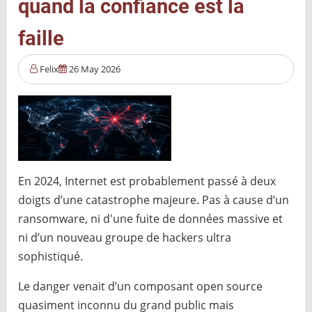
quand la confiance est la
convoitent
plus
faille
que
jamais
Felix
26 May 2026
nos
données
?
En 2024, Internet est probablement passé à deux
doigts d’une catastrophe majeure. Pas à cause d’un
ransomware, ni d'une fuite de données massive et
ni d’un nouveau groupe de hackers ultra
sophistiqué.
Le danger venait d’un composant open source
quasiment inconnu du grand public mais