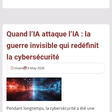
supply
chain
:
quand
la
Quand l’IA attaque l’IA : la
confiance
guerre invisible qui redéfinit
est
la
la cybersécurité
faille
Imane
6 May 2026
Pendant longtemps, la cybersécurité a été une