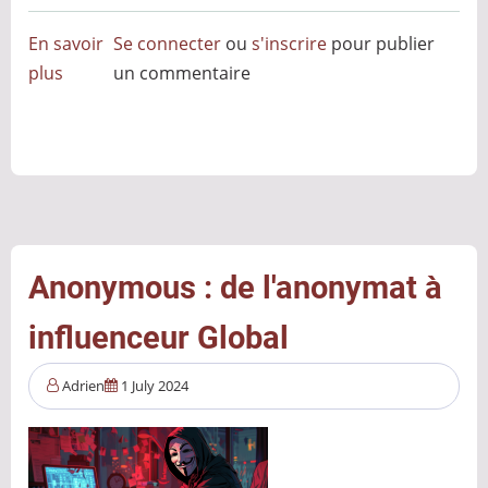
En savoir
Se connecter
ou
s'inscrire
pour publier
plus
sur
un commentaire
Lanceurs
d’alerte
en
cybersécurité
:
Entre
transparence
Anonymous : de l'anonymat à
nécessaire
influenceur Global
et
risques
Adrien
1 July 2024
collatéraux