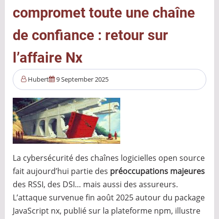
et
compromet toute une chaîne
ce
que
de confiance : retour sur
2026
l’affaire Nx
nous
réserve
Hubert
9 September 2025
La cybersécurité des chaînes logicielles open source
fait aujourd’hui partie des
préoccupations majeures
des RSSI, des DSI… mais aussi des assureurs.
L’attaque survenue fin août 2025 autour du package
JavaScript nx, publié sur la plateforme npm, illustre