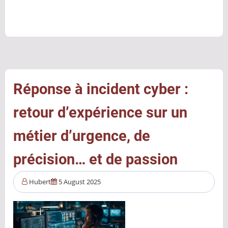
Quand
une
simple
dépendance
JavaScript
compromet
toute
Réponse à incident cyber :
une
retour d’expérience sur un
chaîne
de
métier d’urgence, de
confiance
:
précision… et de passion
retour
sur
Hubert
5 August 2025
l’affaire
Nx