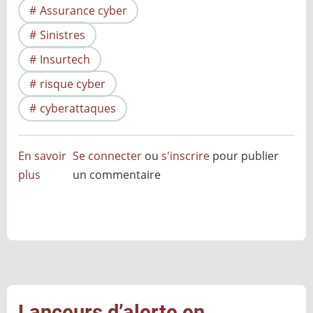
Assurance cyber
Sinistres
Insurtech
risque cyber
cyberattaques
En savoir
Se connecter
ou
s'inscrire
pour publier
plus
sur
un commentaire
Assurance
cyber,
bientôt
une
nouvelle
crise
?
Lanceurs d’alerte en