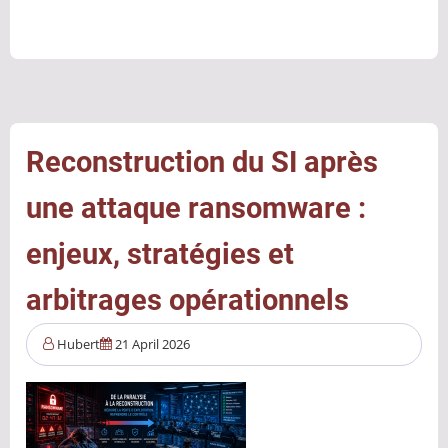
l’IA
attaque
l’IA
:
la
guerre
Reconstruction du SI après
invisible
une attaque ransomware :
qui
redéfinit
enjeux, stratégies et
la
cybersécurité
arbitrages opérationnels
Hubert
21 April 2026