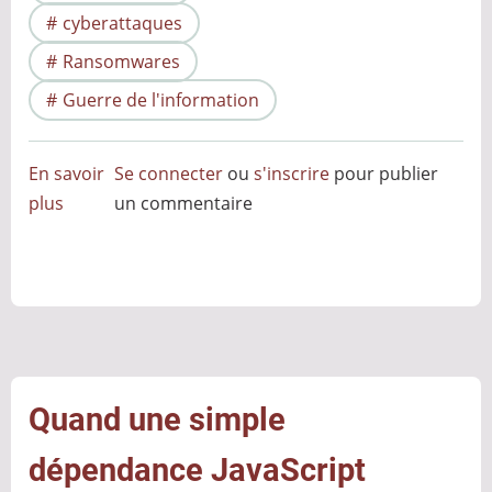
cyberattaques
Ransomwares
Guerre de l'information
En savoir
Se connecter
ou
s'inscrire
pour publier
plus
sur
un commentaire
Anticipation
cyber
:
ce
que
2025
nous
Quand une simple
a
dépendance JavaScript
appris