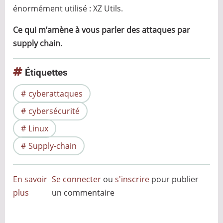
énormément utilisé : XZ Utils.
Ce qui m’amène à vous parler des attaques par
supply chain.
Étiquettes
cyberattaques
cybersécurité
Linux
Supply-chain
En savoir
Se connecter
ou
s'inscrire
pour publier
plus
sur
un commentaire
Les
attaques