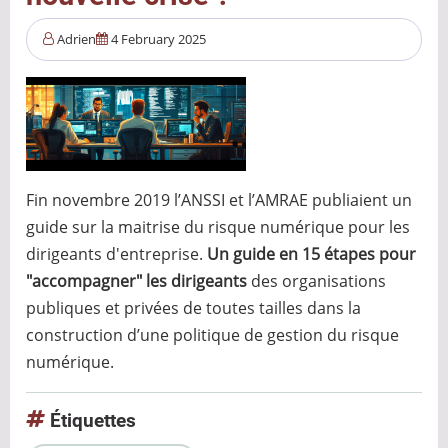
métier
Adrien
4 February 2025
d’urgence,
de
précision…
et
de
passion
Fin novembre 2019 l’ANSSI et l’AMRAE publiaient un
guide sur la maitrise du risque numérique pour les
dirigeants d'entreprise.
Un guide en 15 étapes pour
"accompagner" les dirigeants
des organisations
publiques et privées de toutes tailles dans la
construction d’une politique de gestion du risque
numérique.
Étiquettes