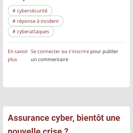
cybersécurité
réponse à incident
cyberattaques
En savoir
Se connecter
ou
s'inscrire
pour publier
plus
sur
un commentaire
Réponse
à
incident
cyber
:
retour
d’expérience
Assurance cyber, bientôt une
sur
nouvelle crise ?
un