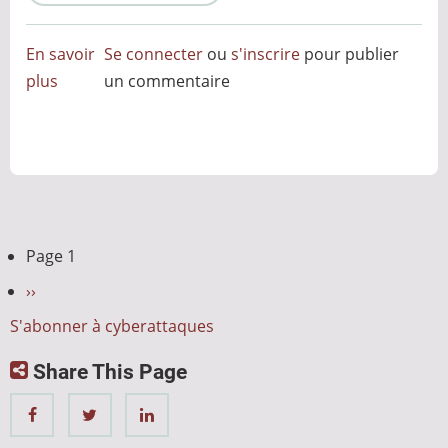
En savoir
Se connecter
ou
s'inscrire
pour publier
plus
sur
un commentaire
Anonymous
:
de
l'anonymat
à
influenceur
Pagination
Page 1
Global
Page
››
suivante
S'abonner à cyberattaques
Share This Page