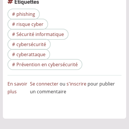
Étiquettes
phishing
risque cyber
Sécurité informatique
cybersécurité
cyberattaque
Prévention en cybersécurité
En savoir
Se connecter
ou
s'inscrire
pour publier
plus
sur
un commentaire
Pourquoi
faire
de
la