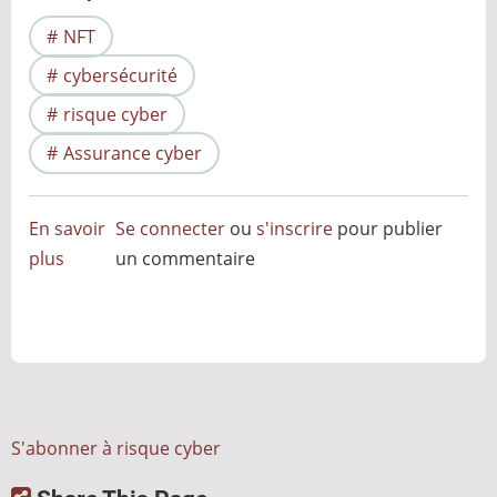
NFT
cybersécurité
risque cyber
Assurance cyber
En savoir
Se connecter
ou
s'inscrire
pour publier
plus
sur
un commentaire
Peut-
on
assurer
les
NFT
?
S'abonner à risque cyber