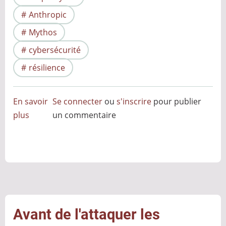
Anthropic
Mythos
cybersécurité
résilience
En savoir
Se connecter
ou
s'inscrire
pour publier
plus
sur
un commentaire
Mythos
ou
la
fin
de
la
cybersécurité
Avant de l'attaquer les
telle