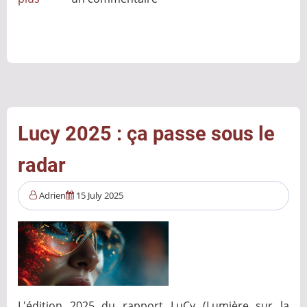
Essaims
d’agents
IA
:
La
prochaine
frontière
Lucy 2025 : ça passe sous le
de
radar
la
manipulation
Adrien
15 July 2025
politique
L'édition 2025 du rapport LuCy (Lumière sur la