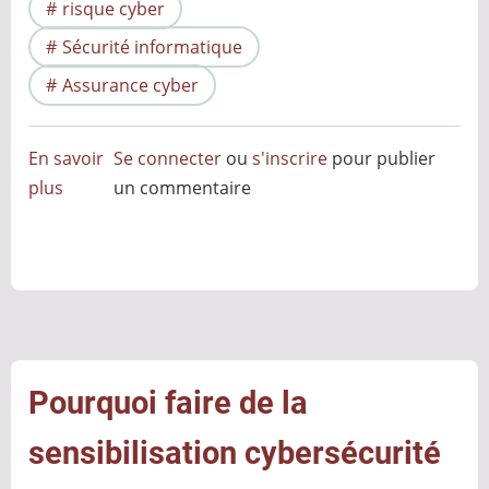
risque cyber
Sécurité informatique
Assurance cyber
En savoir
Se connecter
ou
s'inscrire
pour publier
plus
sur
un commentaire
Les
menaces
invisibles
:
La
vigilance
comme
Pourquoi faire de la
rempart
sensibilisation cybersécurité
contre
les