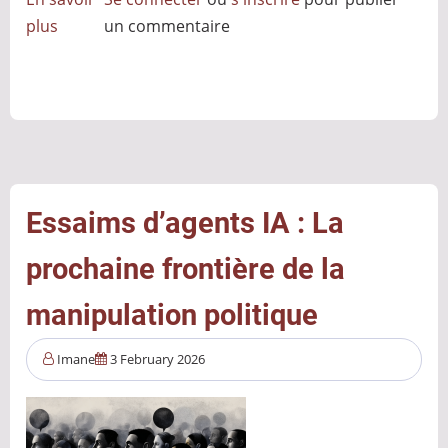
plus
sur
un commentaire
Avant
de
l'attaquer
les
cybercriminels
connaissent
déjà
Essaims d’agents IA : La
votre
prochaine frontière de la
entreprise
manipulation politique
Imane
3 February 2026