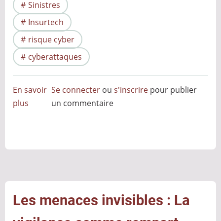
Sinistres
Insurtech
risque cyber
cyberattaques
En savoir
Se connecter
ou
s'inscrire
pour publier
plus
sur
un commentaire
Assurance
cyber,
bientôt
une
nouvelle
crise
?
Les menaces invisibles : La