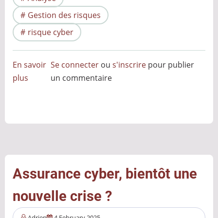
Gestion des risques
risque cyber
En savoir
Se connecter
ou
s'inscrire
pour publier
plus
sur
un commentaire
Lucy
2025
:
ça
passe
sous
le
Assurance cyber, bientôt une
radar
nouvelle crise ?
Adrien
4 February 2025