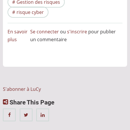
Gestion des risques
risque cyber
En savoir
Se connecter
ou
s'inscrire
pour publier
plus
sur
un commentaire
Lucy
2025
:
ça
passe
sous
S'abonner à LuCy
le
Share This Page
radar