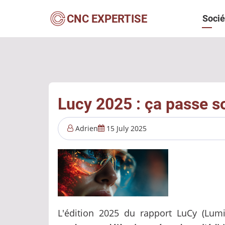
Aller
Navi
CNC EXPERTISE
Socié
au
contenu
princ
principal
Lucy 2025 : ça passe so
Adrien
15 July 2025
L'édition 2025 du rapport LuCy (Lum