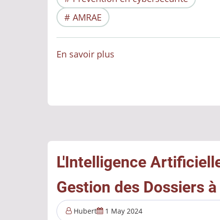
AMRAE
En savoir plus
sur
Lucy,
Lucy
c'est
moi
je
sais
L'Intelligence Artificiel
Gestion des Dossiers à
Hubert
1 May 2024