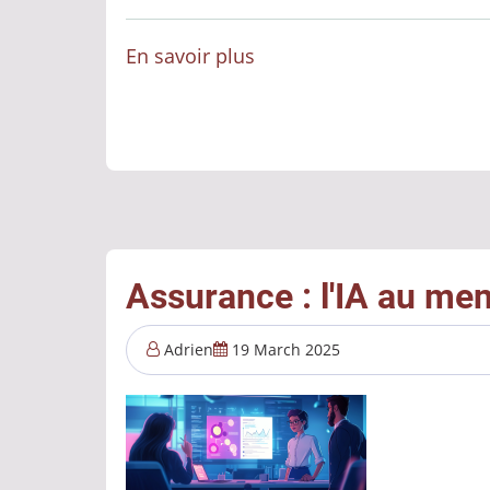
En savoir plus
sur
Lucy
2025
:
ça
passe
sous
le
Assurance : l'IA au m
radar
Adrien
19 March 2025