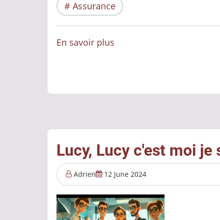
Assurance
En savoir plus
sur
Assurance
:
l'IA
au
menu
des
roadshow
Lucy, Lucy c'est moi je 
Adrien
12 June 2024