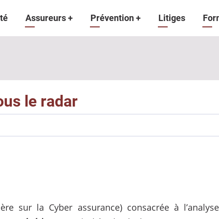
gation
té
Assureurs
+
Prévention
+
Litiges
For
ipale
us le radar
ière sur la Cyber assurance) consacrée à l’anal