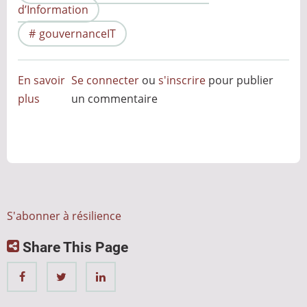
d’Information
gouvernanceIT
En savoir
Se connecter
ou
s'inscrire
pour publier
plus
sur
un commentaire
De
la
cybersécurité
à
la
cyber-
S'abonner à résilience
résilience
Share This Page
:
un
véritable
changement