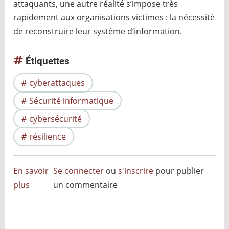
attaquants, une autre réalité s’impose très
rapidement aux organisations victimes : la nécessité
de reconstruire leur système d’information.
Étiquettes
cyberattaques
Sécurité informatique
cybersécurité
résilience
En savoir
Se connecter
ou
s'inscrire
pour publier
plus
sur
un commentaire
Reconstruction
du
SI