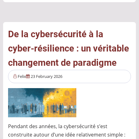
après
une
attaque
ransomware
De la cybersécurité à la
:
cyber-résilience : un véritable
enjeux,
stratégies
changement de paradigme
et
arbitrages
Felix
23 February 2026
opérationnels
Pendant des années, la cybersécurité s’est
construite autour d’une idée relativement simple :