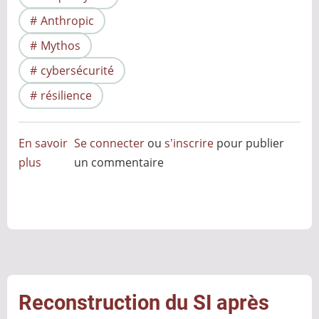
Anthropic
Mythos
cybersécurité
résilience
En savoir
Se connecter
ou
s'inscrire
pour publier
plus
sur
un commentaire
Mythos
ou
la
fin
de
la
cybersécurité
Reconstruction du SI après
telle