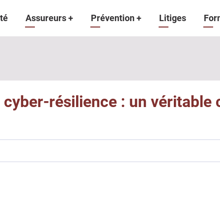
gation
té
Assureurs
+
Prévention
+
Litiges
For
ipale
a cyber-résilience : un véritabl