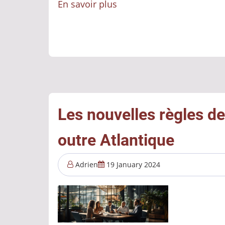
En savoir plus
sur
De
la
cybersécurité
à
la
cyber-
résilience
Les nouvelles règles d
:
outre Atlantique
un
véritable
Adrien
19 January 2024
changement
de
paradigme