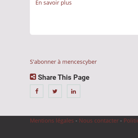
En savoir plus
sur
Les
nouvelles
règles
de
la
SEC
S'abonner à mencescyber
compliquent
le
Share This Page
marché
de
l'assurance
cyber
Mentions légales
-
Nous contacter
-
Polit
outre
Atlantique