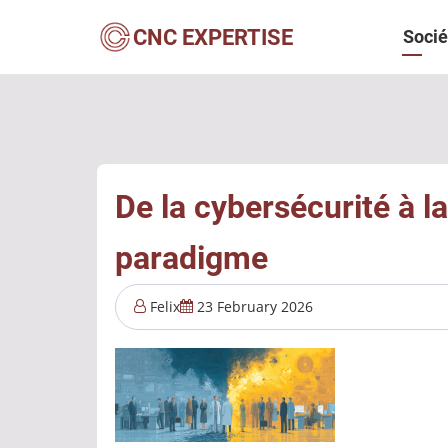
Aller
Navi
CNC EXPERTISE
Socié
au
contenu
princ
principal
De la cybersécurité à l
paradigme
Felix
23 February 2026