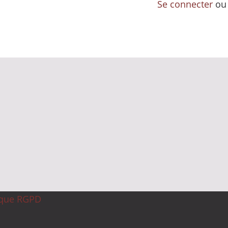
Se connecter
o
ique RGPD