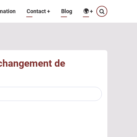
mation
Contact
+
Blog
🌍
+
e changement de