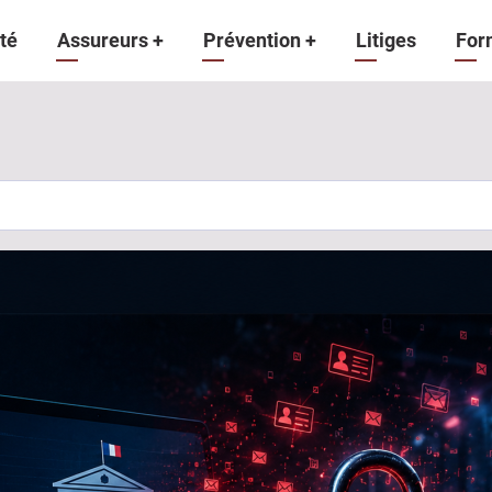
gation
té
Assureurs
+
Prévention
+
Litiges
For
ipale