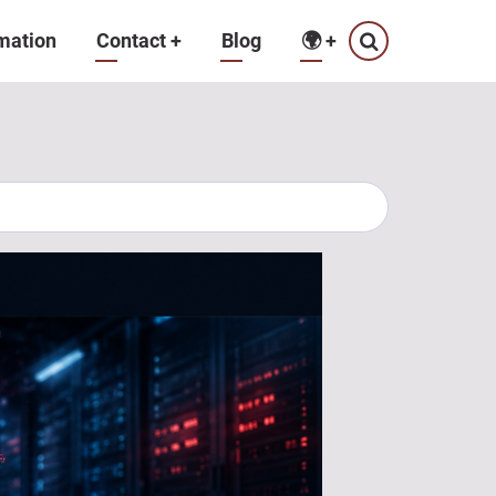
mation
Contact
+
Blog
🌍
+