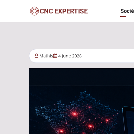
Aller
Navi
CNC EXPERTISE
Socié
au
contenu
princ
principal
Mathis
4 June 2026