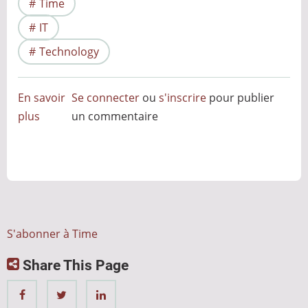
Time
IT
Technology
En savoir
Se connecter
ou
s'inscrire
pour publier
plus
sur
un commentaire
Du
bug
de
l’an
2000
à
S'abonner à Time
celui
Share This Page
de
2038
: