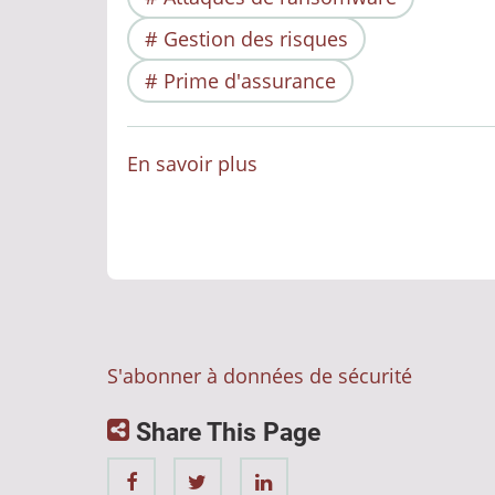
Gestion des risques
Prime d'assurance
En savoir plus
sur
Sécurité
informatique
:
Priorité
aux
ransomware,
S'abonner à données de sécurité
que
faire
Share This Page
de
la