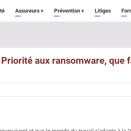
gation
té
Assureurs
+
Prévention
+
Litiges
For
ipale
 Priorité aux ransomware, que fa
poursuivent et que le monde du travail s'adapte à la