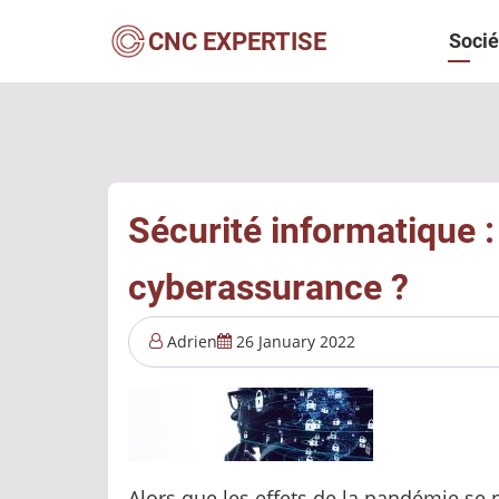
Aller
Navi
CNC EXPERTISE
Socié
au
contenu
princ
principal
Sécurité informatique :
cyberassurance ?
Adrien
26 January 2022
Alors que les effets de la pandémie se 