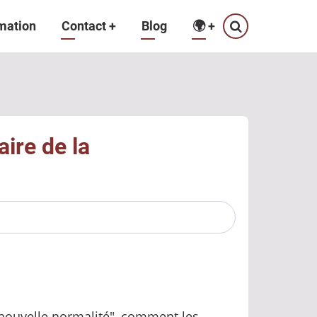
mation
Contact
+
Blog
🌍
+
ire de la
 "nouvelle normalité", comment les