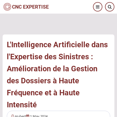
Aller
CNC EXPERTISE
au
contenu
principal
L'Intelligence Artificielle dans
l'Expertise des Sinistres :
Amélioration de la Gestion
des Dossiers à Haute
Fréquence et à Haute
Intensité
Hubert
1 May 2024