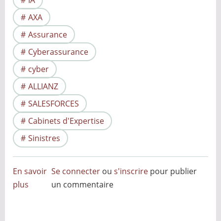
IA
AXA
Assurance
Cyberassurance
cyber
ALLIANZ
SALESFORCES
Cabinets d'Expertise
Sinistres
En savoir
Se connecter
ou
s'inscrire
pour publier
plus
sur
un commentaire
L'Intelligence
Artificielle