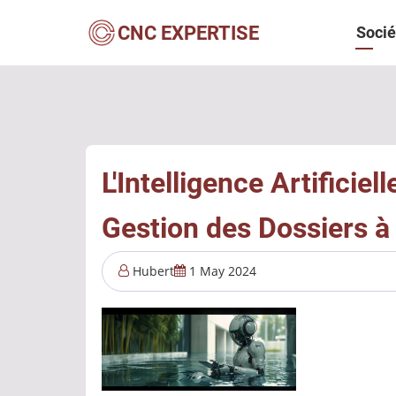
Aller
Navi
CNC EXPERTISE
Socié
au
contenu
princ
principal
L'Intelligence Artificiel
Gestion des Dossiers à
Hubert
1 May 2024