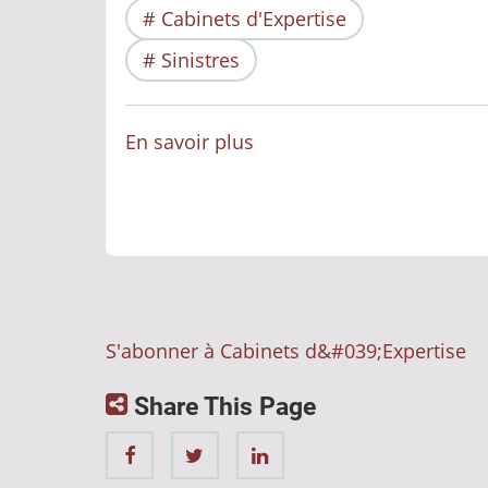
Cabinets d'Expertise
Sinistres
En savoir plus
sur
L'Intelligence
Artificielle
dans
l'Expertise
des
Sinistres
S'abonner à Cabinets d&#039;Expertise
:
Amélioration
Share This Page
de
la