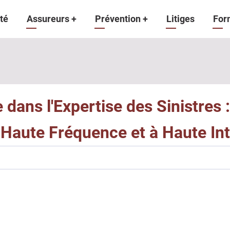
gation
té
Assureurs
+
Prévention
+
Litiges
For
ipale
le dans l'Expertise des Sinistres
 Haute Fréquence et à Haute Int