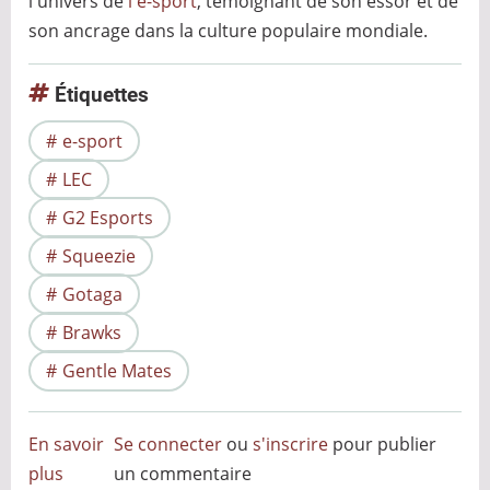
l'univers de
l'e-sport
, témoignant de son essor et de
son ancrage dans la culture populaire mondiale.
Étiquettes
e-sport
LEC
G2 Esports
Squeezie
Gotaga
Brawks
Gentle Mates
En savoir
Se connecter
ou
s'inscrire
pour publier
plus
sur
un commentaire