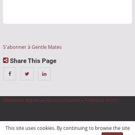
L'E-
Sport
Prend
de
Nouvelles
Dimensions
S'abonner à Gentle Mates
en
Share This Page
2024
Mentions légales
-
Nous contacter
-
Politique RGPD
© 2026 CnC Expertise, All rights reserved.
This site uses cookies. By continuing to browse the site