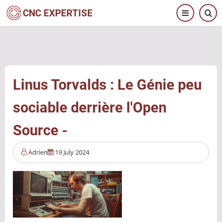
Aller
CNC EXPERTISE
au
contenu
principal
Linus Torvalds : Le Génie peu
sociable derrière l'Open
Source -
Adrien
19 July 2024