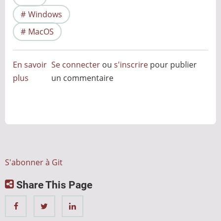
Windows
MacOS
En savoir
Se connecter
ou
s'inscrire
pour publier
plus
sur
un commentaire
Linus
Torvalds
:
Le
Génie
peu
S'abonner à Git
sociable
Share This Page
derrière
l'Open
Source