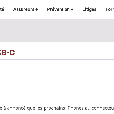
gation
té
Assureurs
+
Prévention
+
Litiges
For
ipale
USB-C
 à annoncé que les prochains iPhones au connecteur