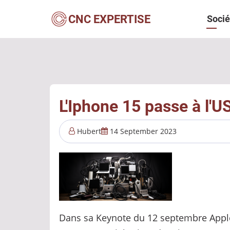
Aller
Navi
CNC EXPERTISE
Socié
au
contenu
princ
principal
L'Iphone 15 passe à l'
Hubert
14 September 2023
Dans sa Keynote du 12 septembre Apple