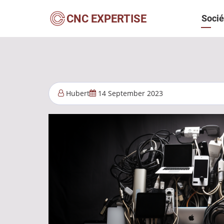
Aller
Navi
CNC EXPERTISE
Socié
au
contenu
princ
principal
Hubert
14 September 2023