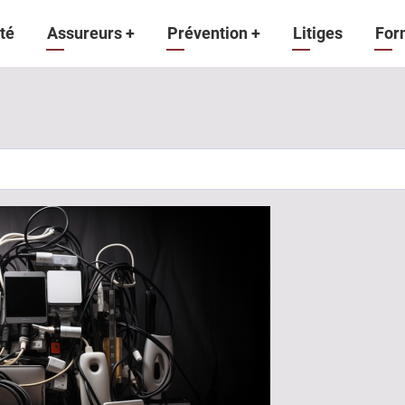
gation
té
Assureurs
+
Prévention
+
Litiges
For
ipale