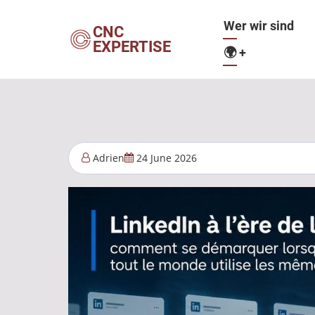
Direkt
Hauptnavig
Wer wir sind
zum
CNC
EXPERTISE
Inhalt
🌍
+
Adrien
24 June 2026