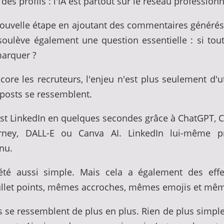
 profils : l'IA est partout sur le réseau professionnel
e nouvelle étape en ajoutant des commentaires génér
ulève également une question essentielle : si tou
arquer ?
ore les recruteurs, l'enjeu n'est plus seulement d'ut
posts se ressemblent.
post LinkedIn en quelques secondes grâce à ChatGPT, C
rney, DALL-E ou Canva AI. LinkedIn lui-même 
nu.
été aussi simple. Mais cela a également des eff
llet points, mêmes accroches, mêmes emojis et mêm
us se ressemblent de plus en plus. Rien de plus simple