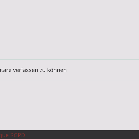
are verfassen zu können
ique RGPD