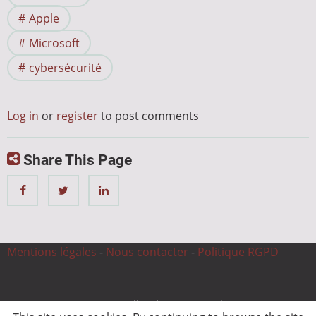
Apple
Microsoft
cybersécurité
Log in
or
register
to post comments
Share This Page
Mentions légales
-
Nous contacter
-
Politique RGPD
© 2026 CnC Expertise, All rights reserved.