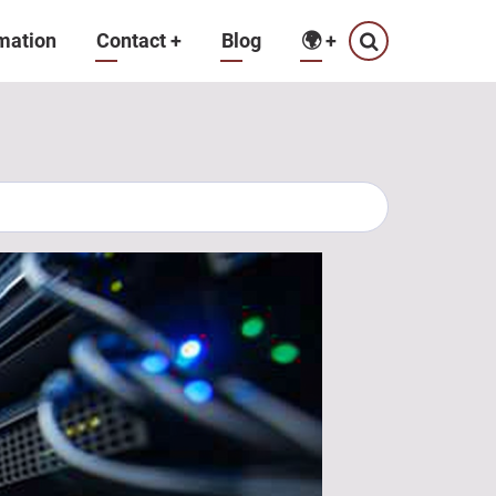
mation
Contact
+
Blog
🌍
+