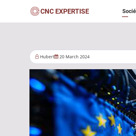
Aller
Navi
CNC EXPERTISE
Socié
au
contenu
princ
principal
Hubert
20 March 2024