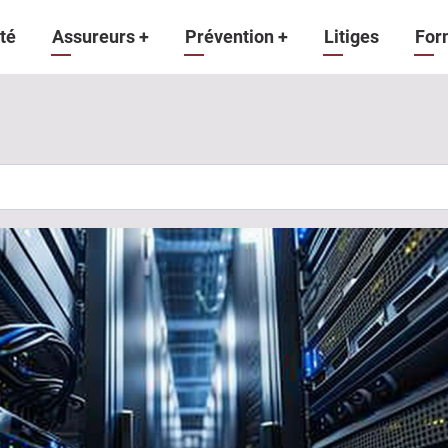
gation
té
Assureurs
+
Prévention
+
Litiges
For
ipale