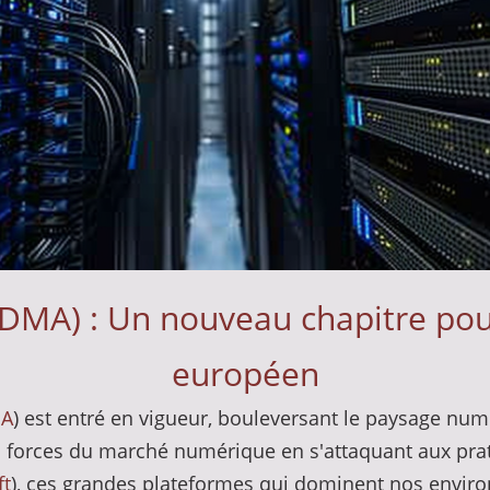
 (DMA) : Un nouveau chapitre p
européen
MA
) est entré en vigueur, bouleversant le paysage numé
 les forces du marché numérique en s'attaquant aux pr
ft
), ces grandes plateformes qui dominent nos envi