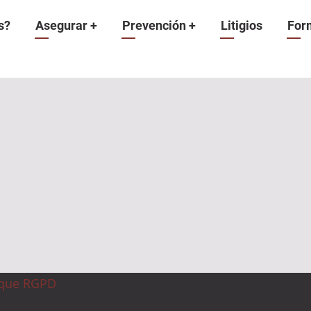
n
s?
Asegurar
+
Prevención
+
Litigios
For
ique RGPD