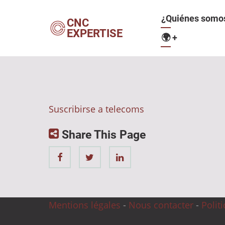
Pasar
Navegació
¿Quiénes somo
al
CNC
EXPERTISE
contenido
🌍
+
principal
principal
Suscribirse a telecoms
Share This Page
Mentions légales
-
Nous contacter
-
Polit