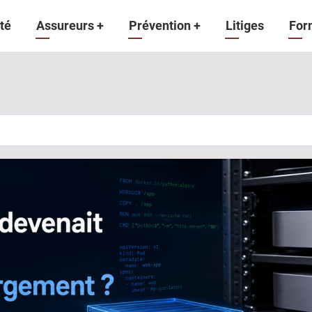
gation
té
Assureurs
+
Prévention
+
Litiges
For
ipale