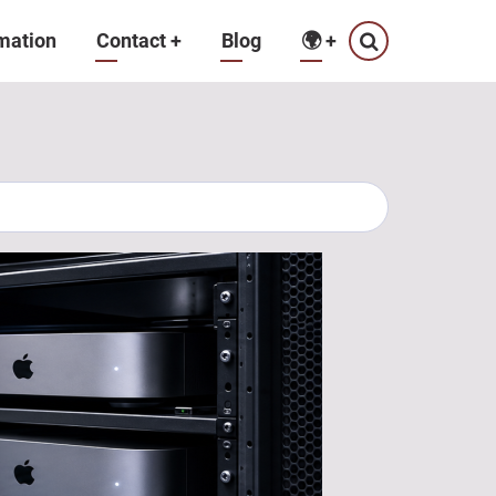
mation
Contact
+
Blog
🌍
+