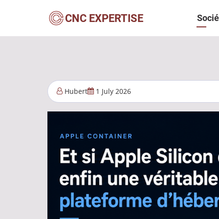
Aller
Navi
CNC EXPERTISE
Socié
au
contenu
princ
principal
Hubert
1 July 2026