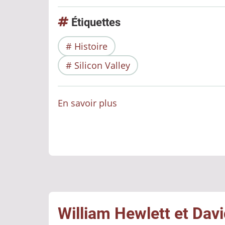
Étiquettes
Histoire
Silicon Valley
En savoir plus
sur
Xerox
:
Le
Visionnaire
Oublié
de
la
William Hewlett et Davi
Silicon