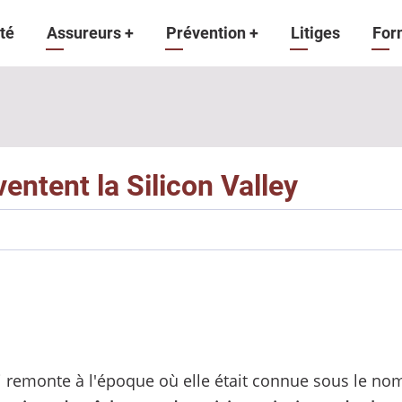
gation
té
Assureurs
+
Prévention
+
Litiges
For
ipale
entent la Silicon Valley
i remonte à l'époque où elle était connue sous le no