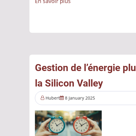
En savoir plus
sur
3
technologies
qui
réinventent
la
Silicon
Valley
Gestion de l’énergie pl
la Silicon Valley
Hubert
8 January 2025