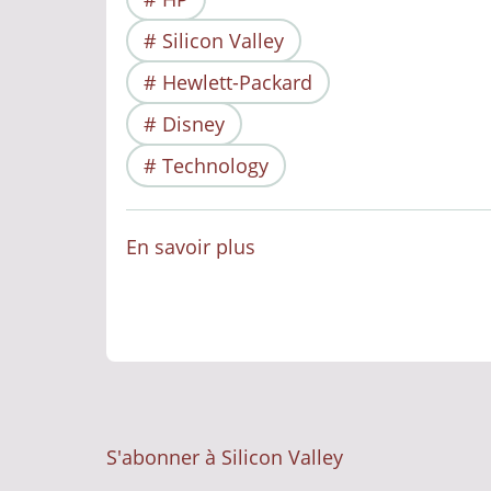
Silicon Valley
Hewlett-Packard
Disney
Technology
En savoir plus
sur
William
Hewlett
et
David
Packard
:
S'abonner à Silicon Valley
Les