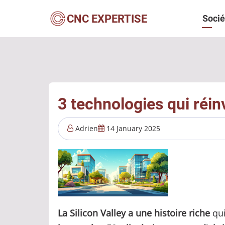
Aller
Navi
CNC EXPERTISE
Socié
au
contenu
princ
principal
3 technologies qui réinv
Adrien
14 January 2025
La Silicon Valley a une histoire riche
qu