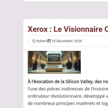
plutôt
que
du
temps
Xerox : Le Visionnaire O
:
une
Hubert
18 December 2024
nouvelle
révolution
portée
par
la
À l’évocation de la Silicon Valley, de
Silicon
l’une des pièces maîtresses de l’histoir
Valley
ordinateur révolutionnaire, développé a
de nombreux principes matériels et log