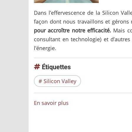
Dans l’effervescence de la Silicon Vall
façon dont nous travaillons et gérons 
pour accroître notre efficacité.
Mais co
consultant en technologie) et d’autre
l’énergie.
Étiquettes
Silicon Valley
En savoir plus
sur
Gestion
de
l’énergie