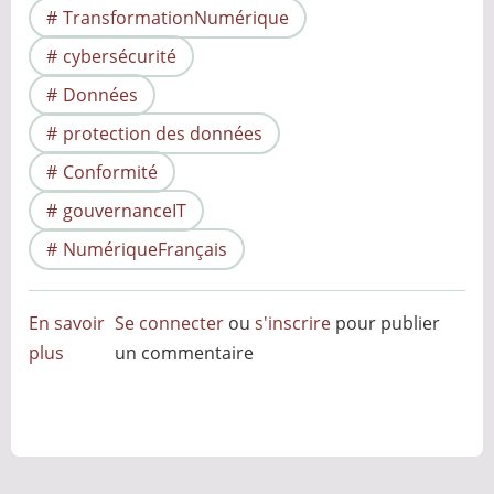
TransformationNumérique
cybersécurité
Données
protection des données
Conformité
gouvernanceIT
NumériqueFrançais
En savoir
Se connecter
ou
s'inscrire
pour publier
plus
sur
un commentaire
Remplacement
de
Microsoft
Teams