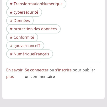
TransformationNumérique
cybersécurité
Données
protection des données
Conformité
gouvernanceIT
NumériqueFrançais
En savoir
Se connecter
ou
s'inscrire
pour publier
plus
sur
un commentaire
Remplacement
de
Microsoft
Teams