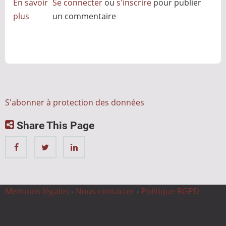
En savoir
Se connecter
ou
s'inscrire
pour publier
plus
sur
un commentaire
RGPD
et
cybersécurité
:
pourquoi
la
S'abonner à protection des données
conformité
Share This Page
fait
aussi
du
bien
à
Mentions légales
-
Nous contacter
-
Politique RGPD
votre
rentabilité