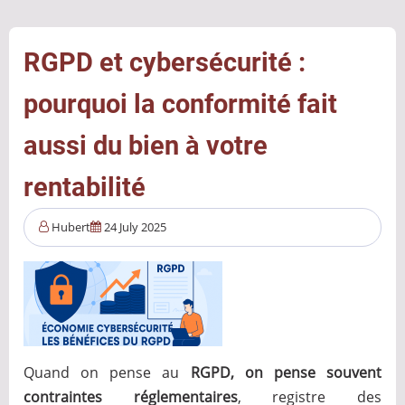
dans
l’administration
française
RGPD et cybersécurité :
:
pourquoi la conformité fait
un
tournant
aussi du bien à votre
stratégique
pour
rentabilité
la
souveraineté
Hubert
24 July 2025
numérique
Quand on pense au
RGPD, on pense souvent
contraintes réglementaires
, registre des