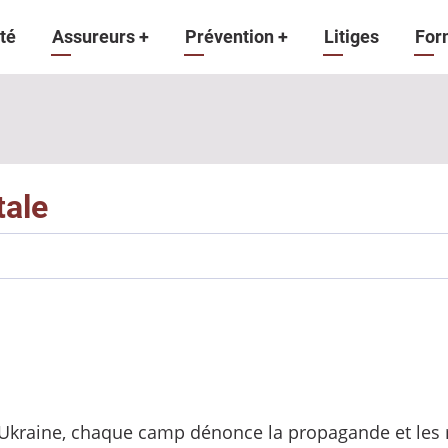
gation
té
Assureurs
+
Prévention
+
Litiges
For
ipale
tale
 Ukraine, chaque camp dénonce la propagande et les 