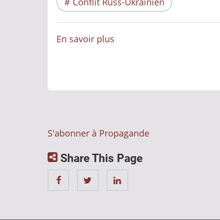
Conflit Russ-Ukrainien
En savoir plus
sur
Internet
propagande
totale
S'abonner à Propagande
Share This Page