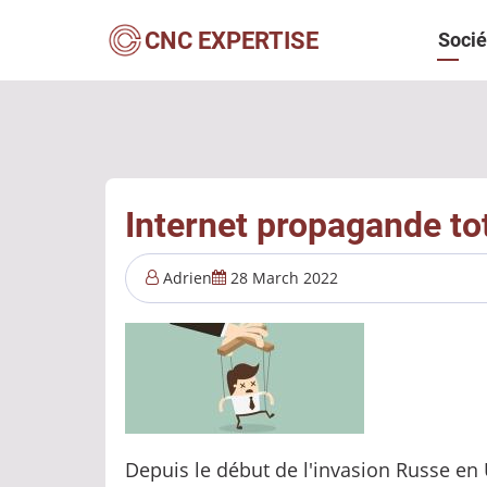
Aller
Navi
CNC EXPERTISE
Socié
au
contenu
princ
principal
Internet propagande to
Adrien
28 March 2022
Depuis le début de l'invasion Russe en