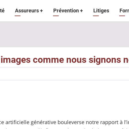
gation
té
Assureurs
+
Prévention
+
Litiges
For
ipale
os images comme nous signons 
nce artificielle générative bouleverse notre rapport à 