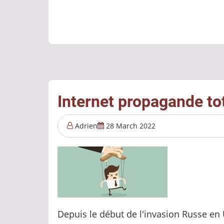
Les
méthodes
de
l'ingérence
Russe
en
France
Internet propagande to
:
de
Adrien
28 March 2022
la
désinformation
à
la
manipulation
Depuis le début de l'invasion Russe en
de