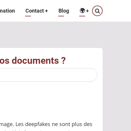
mation
Contact
+
Blog
🌍
+
nos documents ?
l’image. Les deepfakes ne sont plus des