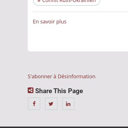
Conflit Russ-Ukrainien
En savoir plus
sur
Internet
propagande
totale
S'abonner à Désinformation
Share This Page