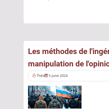
Et
si
nous
signions
nos
images
comme
Les méthodes de l'ingé
nous
manipulation de l'opini
signons
nos
Théo
5 June 2024
documents
?