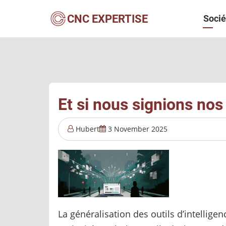
Aller
Navi
CNC EXPERTISE
Socié
au
contenu
princ
principal
Et si nous signions n
Hubert
3 November 2025
La généralisation des outils d’intellige